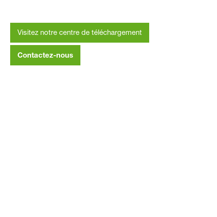
Visitez notre centre de téléchargement
Contactez-nous
Devenez entrepreneur -
Rejoignez le réseau de
mousses pulvérisée